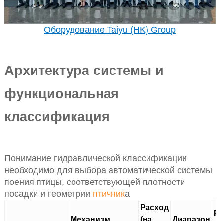
Оборудование Taiyu (HK) Group
Архитектура системы и
функциональная
классификация
Понимание гидравлической классификации
необходимо для выбора автоматической системы
поения птицы, соответствующей плотности
посадки и геометрии
птичник
а
Расход
Р
Механизм
(на
Диапазон