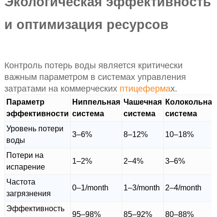
Экологическая эффективность
и оптимизация ресурсов
Контроль потерь воды является критически
важным параметром в системах управления
затратами на коммерческих
птицеферма
х.
Параметр
Ниппельная
Чашечная
Колокольная
эффективности
система
система
система
Уровень потери
3–6%
8–12%
10–18%
воды
Потери на
1–2%
2–4%
3–6%
испарение
Частота
0–1/month
1–3/month
2–4/month
загрязнения
Эффективность
95–98%
85–92%
80–88%