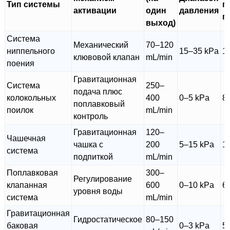
Тип системы
п
активации
один
давления
п
выход)
Система
Механический
70–120
ниппельного
15–35 kPa
1
клювовой клапан
mL/min
поения
Гравитационная
Система
250–
подача плюс
колокольных
400
0–5 kPa
8
поплавковый
поилок
mL/min
контроль
Гравитационная
120–
Чашечная
чашка с
200
5–15 kPa
1
система
подпиткой
mL/min
Поплавковая
300–
Регулирование
клапанная
600
0–10 kPa
6
уровня воды
система
mL/min
Гравитационная
Гидростатическое
80–150
баковая
0–3 kPa
5