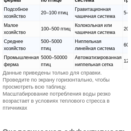
фермы
по птице
система
тр
Подсобное
Гравитационная
20–100 птиц
5–
хозяйство
чашечная система
Малое
Колокольная или
100–500 птиц
20
хозяйство
чашечная система
Среднее
500–5000
Ниппельная
60
хозяйство
птиц
линейная система
Промышленная
5000–50000
Автоматизированная
12
ферма
птиц
ниппельная сетка
Данные приведены только для справки.
Проведите по экрану горизонтально, чтобы
просмотреть всю таблицу.
Масштабирование потребления воды резко
возрастает в условиях теплового стресса в
птичниках