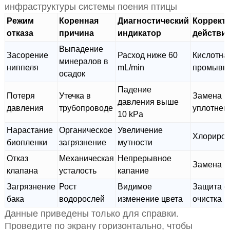
инфраструктуры системы поения птицы
Режим
Коренная
Диагностический
Коррект
отказа
причина
индикатор
действи
Выпадение
Засорение
Расход ниже 60
Кислотна
минералов в
ниппеля
mL/min
промывк
осадок
Падение
Потеря
Утечка в
Замена
давления выше
давления
трубопроводе
уплотнен
10 kPa
Нарастание
Органическое
Увеличение
Хлориро
биопленки
загрязнение
мутности
Отказ
Механическая
Непрерывное
Замена к
клапана
усталость
капание
Загрязнение
Рост
Видимое
Защита о
бака
водорослей
изменение цвета
очистка
Данные приведены только для справки.
Проведите по экрану горизонтально, чтобы