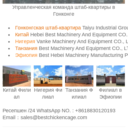
Управленческая команда штаб-квартиры в
Гонконге
Гонконгская штаб-квартира
Taiyu Industrial Gr
Китай
Hebei Best Machinery And Equipment CO.
Нигерия
Vanke Machinery And Equipment CO., 
Танзания
Best Machinery And Equipment CO., 
Эфиопия
Best Hebei Machinery Manufacturing 
Нигерия
Фи
Филиал в
Китай
Фили
Танзания
Ф
лиал
Эфиопии
ал
илиал
Ресепшен /24 WhatsApp NO. : +8618830120193
Email：sales@bestchickencage.com