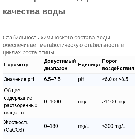
качества воды
Стабильность химического состава воды
обеспечивает метаболическую стабильность в
циклах роста птицы
Допустимый
Порог
Параметр
Единица
диапазон
воздействия
Значение pH
6.5–7.5
pH
<6.0 or >8.5
Общее
содержание
0–1000
mg/L
>1500 mg/L
растворенных
веществ
Жесткость
0–180
mg/L
>300 mg/L
(CaCO3)