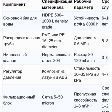
Спецификация
Рабочий
Срок
Компонент
материала
параметр
слу
HDPE 500–
Основной бак для
Устойчивость
6–10
1000 L density
воды
к УФ ≥ 8000 h
лет
grade
PVC или PE
Распределительная
Давление ≤
16–25 mm
5–8 л
труба
0.6 MPa
diameter
Ниппельный
Нержавеющая
Расход 80–
3–6 л
клапан
сталь 304
120 mL/min
Стабильность
Регулятор
Композит из
10–35 kPa ±3
4–7 л
давления
латуни и ABS
kPa
Срок
Пропускная
служ
Фильтрационный
Сетка 5–50
способность
филь
блок
micron
1–3 m³/h
1–2