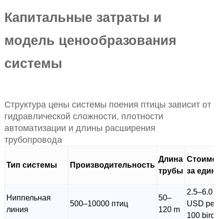
Капитальные затраты и
модель ценообразования
системы
Структура цены системы поения птицы зависит от
гидравлической сложности, плотности
автоматизации и длины расширения
трубопровода
Длина
Стоимо
Тип системы
Производительность
трубы
за един
2.5–6.0
Ниппельная
50–
500–10000 птиц
USD per
линия
120 m
100 birds