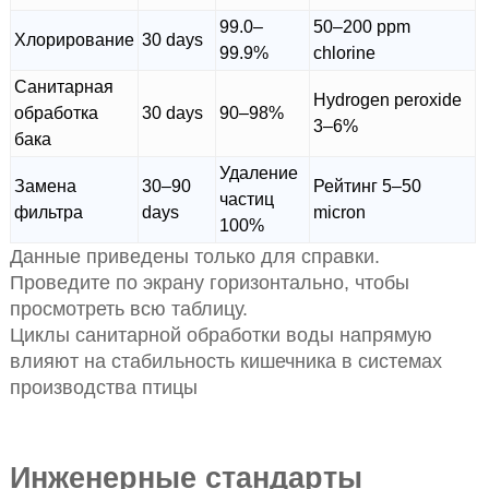
99.0–
50–200 ppm
Хлорирование
30 days
99.9%
chlorine
Санитарная
Hydrogen peroxide
обработка
30 days
90–98%
3–6%
бака
Удаление
Замена
30–90
Рейтинг 5–50
частиц
фильтра
days
micron
100%
Данные приведены только для справки.
Проведите по экрану горизонтально, чтобы
просмотреть всю таблицу.
Циклы санитарной обработки воды напрямую
влияют на стабильность кишечника в системах
производства птицы
Инженерные стандарты