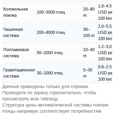
1.8–4.5
Колокольная
20–80
100–5000 птиц
USD per
поилка
m
100 birds
2.0–5.5
Чашечная
30–
200–8000 птиц
USD per
система
100 m
100 birds
1.2–3.0
Поплавковая
10–40
50–2000 птиц
USD per
система
m
100 birds
0.8–2.5
Гравитационная
5–30
30–1000 птиц
USD per
система
m
100 birds
Данные приведены только для справки.
Проведите по экрану горизонтально, чтобы
просмотреть всю таблицу.
Структура цены автоматической системы поения
птицы напрямую соответствует потребностям