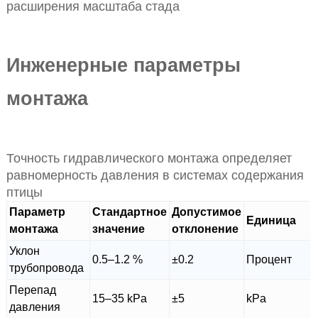
расширения масштаба стада
Инженерные параметры
монтажа
Точность гидравлического монтажа определяет
равномерность давления в системах содержания
птицы
Параметр
Стандартное
Допустимое
Единица
монтажа
значение
отклонение
Уклон
0.5–1.2 %
±0.2
Процент
трубопровода
Перепад
15–35 kPa
±5
kPa
давления