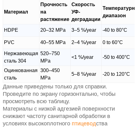
Прочность
Скорость
Температурн
Материал
на
УФ-
диапазон
растяжение
деградации
HDPE
20–32 MPa
3–5 %/year
-40 to 80°C
PVC
40–55 MPa
2–4 %/year
0 to 60°C
Нержавеющая
520–750
<1 %/year
-50 to 400°C
сталь 304
MPa
Оцинкованная
300–450
5–8 %/year
-20 to 120°C
сталь
MPa
Данные приведены только для справки.
Проведите по экрану горизонтально, чтобы
просмотреть всю таблицу.
Материалы с низкой адгезией поверхности
снижают частоту санитарной обработки в
условиях высокоплотного
птицевод
ства