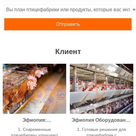
Отправить
Клиент
Эфиопия:
Эфиопия Оборудование
Производственные
для птицеводства,
1. Современные
1. Готовые решения для
мощности и
используемое в
птицефермы улучшают
птицефабрик с