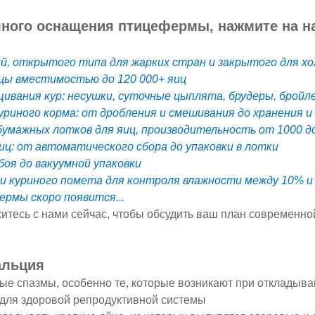
лного оснащения птицефермы, нажмите на на
ий, открытого типа для жарких стран и закрытого для х
ицы вместимостью до 120 000+ яиц
щивания кур: несушки, суточные цыплята, брудеры, брой
уриного корма: от дробления и смешивания до хранения и
бумажных лотков для яиц, производительность от 1000 до
иц: от автоматического сбора до упаковки в лотки
абоя до вакуумной упаковки
шки куриного помета для контроля влажности между 10% и
ермы скоро появится...
житесь с нами сейчас, чтобы обсудить ваш план современн
альция
ые спазмы, особенно те, которые возникают при откладыв
 для здоровой репродуктивной системы