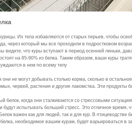
елка
курицы. Их тела избавляются от старых перьев, чтобы осво
да, через который мы все проходили в подростковом возра
 вы видите, что куры вступают в период осенней линьки, да
 состоят на 85-90% из белка. Таким образом, ваши куры трат
 нуждаются в нем по всему телу
ак они не могут добывать столько корма, сколько в остальн
омых, червей, растения и другие лакомства. Эти продукты 
ый белок, когда они сталкиваются со стрессовыми ситуация
 будут испытывать больший стресс. Это отличное время, ч
Белок важен как для людей, так и для кур. В птицеводстве
о белка, необходимое вашим курам, будет варьироваться в з