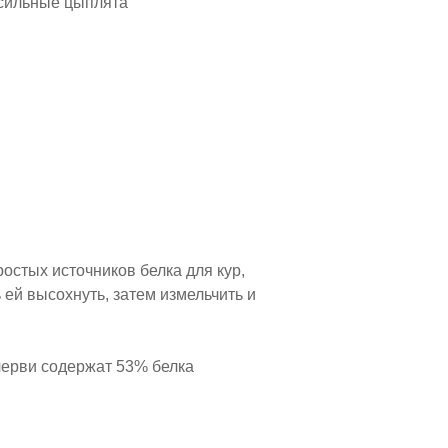
и сильные цыплята
ростых источников белка для кур,
 ей высохнуть, затем измельчить и
черви содержат 53% белка