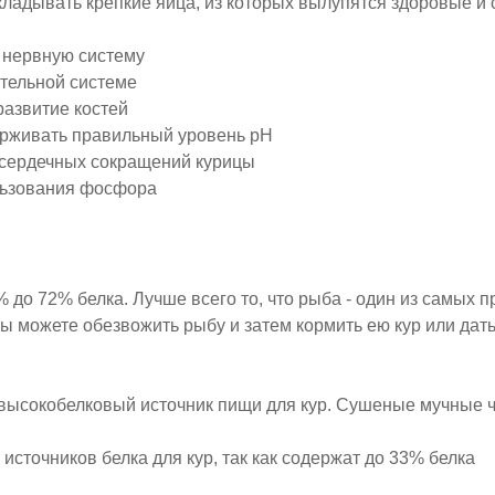
ткладывать крепкие яйца, из которых вылупятся здоровые 
и
ю нервную систему
ительной системе
развитие костей
держивать правильный уровень pH
у сердечных сокращений курицы
ользования фосфора
до 72% белка. Лучше всего то, что рыба - один из самых п
Вы можете обезвожить рыбу и затем кормить ею кур или дать
о высокобелковый источник пищи для кур. Сушеные мучные 
источников белка для кур, так как содержат до 33% белка