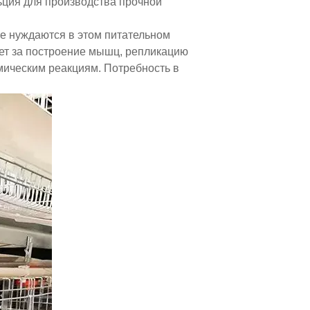
льция для производства прочной
ые нуждаются в этом питательном
ает за построение мышц, репликацию
имическим реакциям. Потребность в