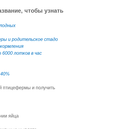
звание, чтобы узнать
олодных
леры и родительское стадо
 кормления
 6000 лотков в час
 40%
ой птицефермы и получить
ании яйца