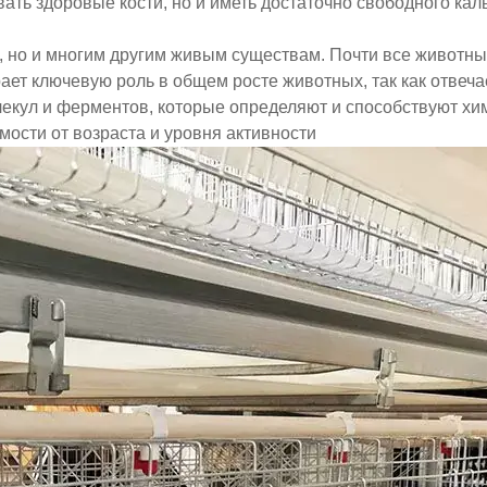
вать здоровые кости, но и иметь достаточно свободного ка
м, но и многим другим живым существам. Почти все животн
рает ключевую роль в общем росте животных, так как отвеч
олекул и ферментов, которые определяют и способствуют х
мости от возраста и уровня активности