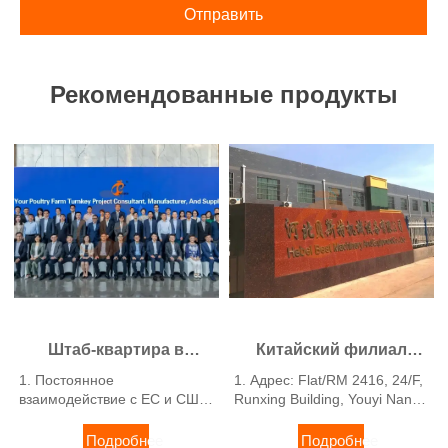
Отправить
Рекомендованные продукты
Штаб-квартира в
Китайский филиал
Гонконге предлагает
предлагает бизнес-
1. Постоянное
1. Адрес: Flat/RM 2416, 24/F,
решения для
план птицефермы,
взаимодействие с ЕС и США
Runxing Building, Youyi Nan
птицефабрик по
производство
2. Филиалы и фабрики в
Street, Shijiazhuang City,
Китае, Нигерии, Эфиопии и
стандартам ЕС,
Hebei Province, China
оборудования для
Подробнее
Подробнее